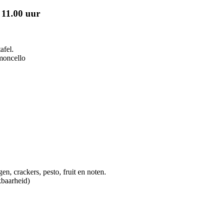
 11.00 uur
afel.
imoncello
gen, crackers, pesto, fruit en noten.
kbaarheid)