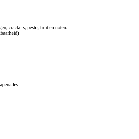
gen, crackers, pesto, fruit en noten.
kbaarheid)
 tapenades