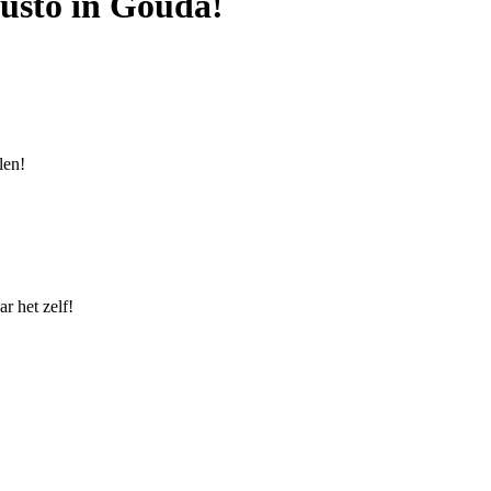
usto in Gouda!
len!
r het zelf!